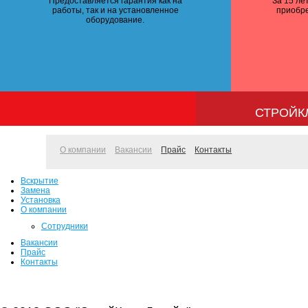
Предоставляется гарантия как на
За 15 ле
работы, так и на установленное
приобр
оборудование.
СТРОЙК
О компании
Вакансии
Прайс
Контакты
Вскрытие
Замена
Установка
О компании
Сотрудники
Вакансии
Прайс
Контакты