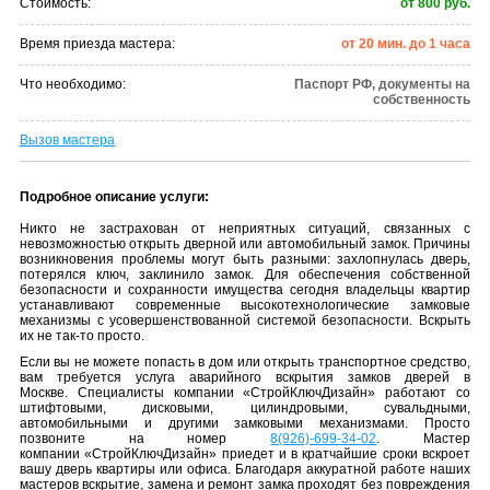
Стоимость:
от 800 руб.
Время приезда мастера:
от 20 мин. до 1 часа
Что необходимо:
Паспорт РФ, документы на
собственность
Вызов мастера
Подробное описание услуги:
Никто не застрахован от неприятных ситуаций, связанных с
невозможностью открыть дверной или автомобильный замок. Причины
возникновения проблемы могут быть разными: захлопнулась дверь,
потерялся ключ, заклинило замок. Для обеспечения собственной
безопасности и сохранности имущества сегодня владельцы квартир
устанавливают современные высокотехнологические замковые
механизмы с усовершенствованной системой безопасности. Вскрыть
их не так-то просто.
Если вы не можете попасть в дом или открыть транспортное средство,
вам требуется услуга аварийного вскрытия замков дверей в
Москве. Специалисты компании «СтройКлючДизайн» работают со
штифтовыми, дисковыми, цилиндровыми, сувальдными,
автомобильными и другими замковыми механизмами. Просто
позвоните на номер
8(926)-699-34-02
. Мастер
компании «СтройКлючДизайн» приедет и в кратчайшие сроки вскроет
вашу дверь квартиры или офиса. Благодаря аккуратной работе наших
мастеров вскрытие, замена и ремонт замка проходят без повреждения