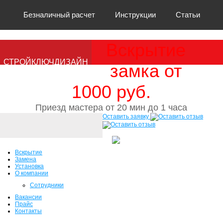
Безналичный расчет
Инструкции
Статьи
Вскрытие
Наши Работы
Видео
Точки обслуживания
СТРОЙКЛЮЧДИЗАЙН
замка от
Вопрос-ответ
1000 руб.
Приезд мастера от 20 мин до 1 часа
Оставить заявку
Вскрытие
Замена
Установка
О компании
Сотрудники
Вакансии
Прайс
Контакты