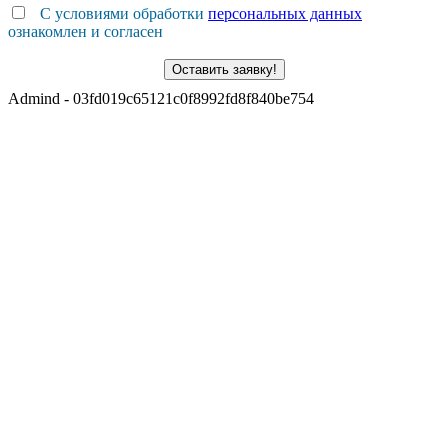
С условиями обработки
персональных данных
ознакомлен и согласен
Admind - 03fd019c65121c0f8992fd8f840be754