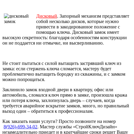
Дисковый
. Запорный механизм представляет
собой несколько дисков, которые нужно
привести в закодированное положение с
помощью ключа. Дисковый замок имеет
высокую секретность: благодаря особенностям конструкции
он не поддается ни отмычке, ни высверливанию.
Не стоит пытаться с силой вытащить застрявший ключ из
замка: если стержень ключа сломается, мастеру будет
проблематично вытащить бородку из скважины, и с замком
можно попрощаться.
Заклинило замок входной двери в квартиру, офис или
автомобиль, сломался ключ прямо в замке, произошла кража
или потеря ключа, захлопнулась дверь – случаев, когда
требуется аварийное вскрытие замков, много, но правильный
выход один – обратиться к профессионалам.
Как заказать наши услуги? Просто позвоните на номер
8(926)-699-34-02
. Мастер службы «СтройКлючДизайн»
незамедлительно приедет и в кратчайшие сроки решит Вашу